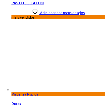
PASTEL DE BELÉM
Adicionar aos meus desejos
mais vendidos
Visualiza Rápida
Doces
PAVÊ BANOFFEE
Adicionar aos meus desejos
Visualiza Rápida
Doces
PAVÊ RED VELVET
Adicionar aos meus desejos
Visualiza Rápida