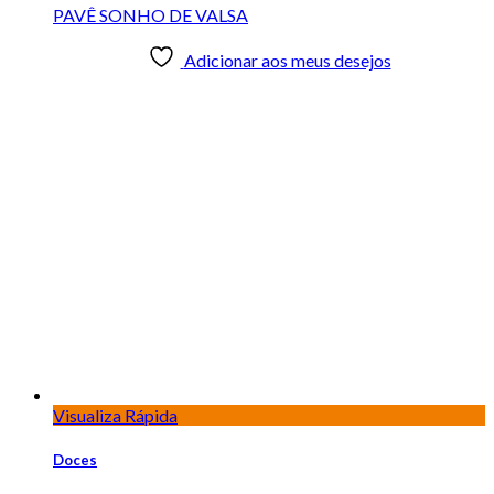
Visualiza Rápida
Doces
ROSCA FOLHADA
Adicionar aos meus desejos
Visualiza Rápida
Doces
RUBRA TENTAÇÃO
Adicionar aos meus desejos
Visualiza Rápida
Doces
SOL CÍTRICO