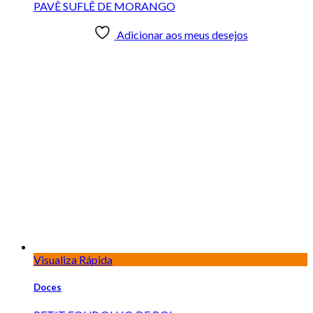
Adicionar aos meus desejos
Visualiza Rápida
Doces
SONHO DE CREME
Adicionar aos meus desejos
Visualiza Rápida
Doces
TACINHA DE MORANGO
Adicionar aos meus desejos