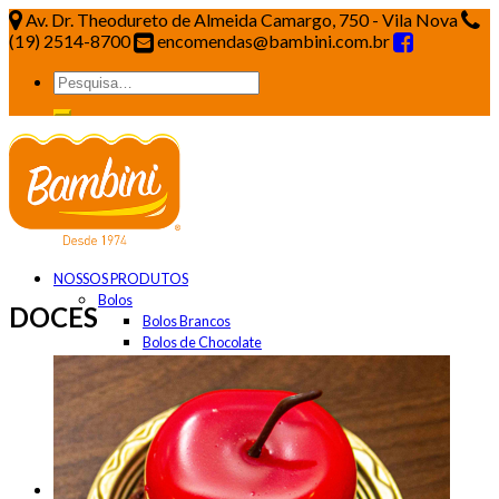
Av. Dr. Theodureto de Almeida Camargo, 750 - Vila Nova
(19) 2514-8700
encomendas@bambini.com.br
NOSSOS PRODUTOS
Bolos
DOCES
Bolos Brancos
Bolos de Chocolate
Bolos Diversos
Doces
Pães
Panettones e Pãonettones
Salgados
Tortas
BAMBINI