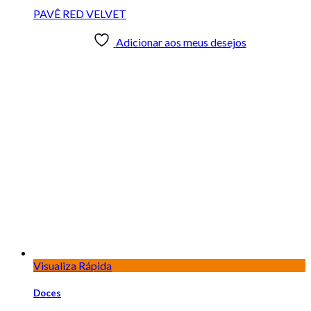
Visualiza Rápida
Doces
PLANETA DE SABORES
Adicionar aos meus desejos
Visualiza Rápida
Doces
ROCAMBOLE DOCE
Adicionar aos meus desejos
Visualiza Rápida
Doces
ROSCA DOCE
Adicionar aos meus desejos