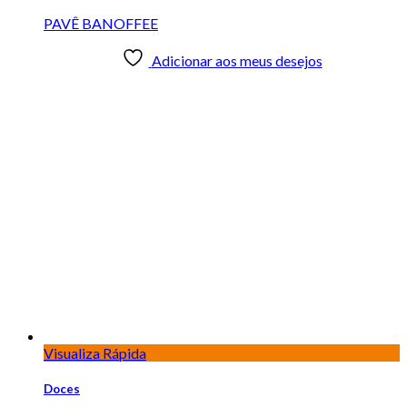
Doces
PAVÊ SONHO DE VALSA
Adicionar aos meus desejos
Visualiza Rápida
Doces
PAVÊ SUFLÊ DE MORANGO
Adicionar aos meus desejos
Visualiza Rápida
Doces
PETIT FOUR OLHO DE BOI
Adicionar aos meus desejos